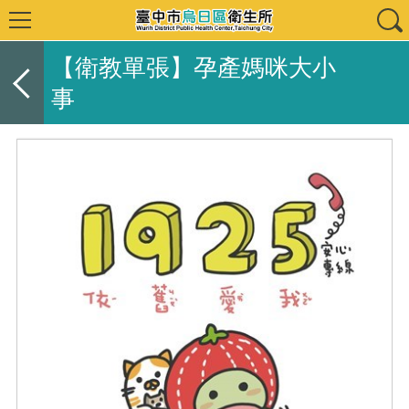
【衛教單張】孕產媽咪大小
事